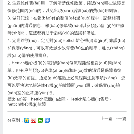
2. 注意維修費(fèi)用：了解清楚保修政策，確認(rèn)哪些故障是
保修范圍內(nèi)的，以免出現(xiàn)后續(xù)的費(fèi)用糾紛。
3. 做好記錄：在報(bào)修的整個(gè)過(guò)程中，記錄相關
(guān)的溝通信息、報(bào)修單號(hào)以及預(yù)計(jì)的維修
時(shí)間，這些都有助于后續(xù)的追蹤和溝通。
4. 定期維護(hù)：定期對(duì)Hettich離心機(jī)進(jìn)行維護(hù)
和保養(yǎng)，可以有效減少故障發(fā)生的頻率，延長(zhǎng)
設(shè)備的使用壽命。
，Hettich離心機(jī)的電話報(bào)修流程雖然相對(duì)簡(jiǎn)
單，但有序的預(yù)先準(zhǔn)備和細(xì)致的溝通是保障修復
(fù)效率的前提。通過(guò)遵循上述流程與注意事項(xiàng)，您
可以更快速地解決離心機(jī)的故障問(wèn)題，確保實(shí)驗
(yàn)室的正常運(yùn)行。
標(biāo)簽：
hettich電機(jī)故障
·
Hettich離心機(jī)售后
·
hettich離心機(jī)故障
上一篇
下一篇
分享到：