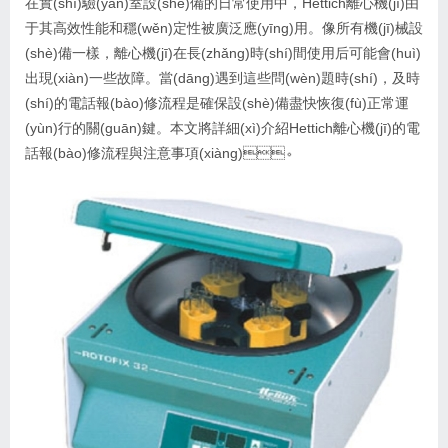
在實(shí)驗(yàn)室設(shè)備的日常使用中，
Hettich離心機(jī)
由
于其高效性能和穩(wěn)定性被廣泛應(yīng)用。像所有機(jī)械設
(shè)備一樣，離心機(jī)在長(zhǎng)時(shí)間使用后可能會(huì)
出現(xiàn)一些故障。當(dāng)遇到這些問(wèn)題時(shí)，及時
(shí)的電話報(bào)修流程是確保設(shè)備盡快恢復(fù)正常運
(yùn)行的關(guān)鍵。本文將詳細(xì)介紹Hettich離心機(jī)的電
話報(bào)修流程與注意事項(xiàng)。