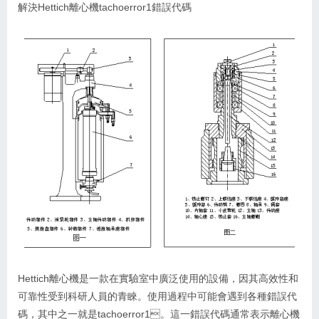
解決Hettich離心機tachoerror1錯誤代碼
Hettich離心機是一款在實驗室中廣泛使用的設備，因其高效性和
可靠性受到科研人員的青睞。使用過程中可能會遇到各種錯誤代
碼，其中之一就是tachoerror1。這一錯誤代碼通常表示離心機