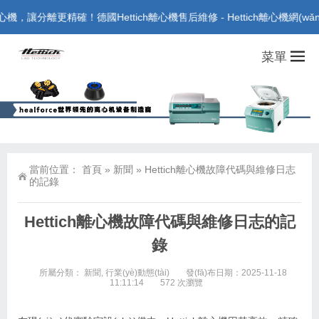
離心機，讓分離更精確！德國Hettich離心機售后維修 - Hettich離心機網(wǎn
菜單
當前位置：
首頁
»
新聞
»
Hettich離心機故障代碼與維修日志
的記錄
Hettich離心機故障代碼與維修日志的記
錄
所屬分類：
新聞
,
行業(yè)動態(tài)
發(fā)布日期：2025-11-18
11:11:14
572 次瀏覽