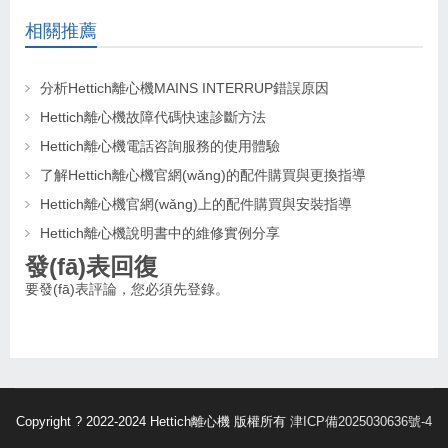
相關推薦
分析Hettich離心機MAINS INTERRUP錯誤原因
Hettich離心機故障代碼快速診斷方法
Hettich離心機電話咨詢服務的使用體驗
了解Hettich離心機官網(wǎng)的配件購買與更換指導
Hettich離心機官網(wǎng)上的配件購買與安裝指導
Hettich離心機說明書中的維修實例分享
發(fā)表回復
要發(fā)表評論，您必須先
登錄
。
Copyright ? 2022-2024 Hettich離心機 版權所有
津ICP備2025030636號-4