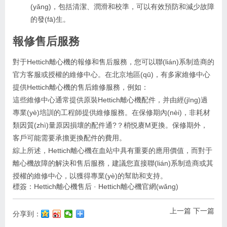
(yǎng)，包括清潔、潤滑和校準，可以有效預防和減少故障
的發(fā)生。
報修售后服務
對于
Hettich離心機
的報修和售后服務，您可以聯(lián)系制造商的
官方客服或授權的維修中心。在北京地區(qū)，有多家維修中心
提供Hettich離心機的售后維修服務，例如：
這些維修中心通常提供原裝Hettich離心機配件，并由經(jīng)過
專業(yè)培訓的工程師提供維修服務。在保修期內(nèi)，非耗材
類因質(zhì)量原因損壞的配件通?？梢悦赓M更換。保修期外，
客戶可能需要承擔更換配件的費用。
綜上所述，Hettich離心機在血站中具有重要的應用價值，而對于
離心機故障的解決和售后服務，建議您直接聯(lián)系制造商或其
授權的維修中心，以獲得專業(yè)的幫助和支持。
標簽：
Hettich離心機售后
·
Hettich離心機官網(wǎng)
上一篇
下一篇
分享到：