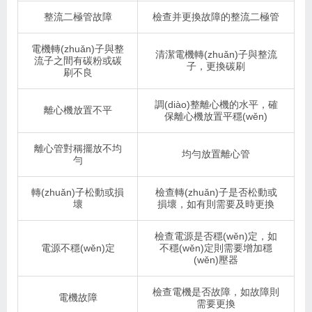
整流二極管故障
檢查并更換故障的整流二極管
電機轉(zhuǎn)子與整
清潔電機轉(zhuǎn)子與整流
流子之間有碳粉或碳
子，更換碳刷
刷不良
調(diào)整離心機的水平，確
離心機放置不平
保離心機放置平穩(wěn)
離心管對稱擺放不均
均勻放置離心管
勻
轉(zhuǎn)子松動或損
檢查轉(zhuǎn)子是否松動或
壞
損壞，如有則需要及時更換
檢查電源是否穩(wěn)定，如
電源不穩(wěn)定
不穩(wěn)定則需要增加穩
(wěn)壓器
檢查電機是否故障，如故障則
電機故障
需要更換