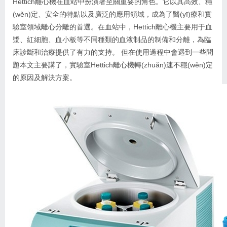
Hettich離心機
在血站中扮演著至關重要的角色。它以其高效、穩
(wěn)定、安全的特點以及廣泛的應用領域，成為了醫(yī)療和實
驗室領域離心分離的首選。在血站中，Hettich離心機主要用于血
漿、紅細胞、血小板等不同種類的血液制品的制備和分離，為臨
床診斷和治療提供了有力的支持。 但在使用過程中會遇到一些問
題本文主要講了，實驗室Hettich離心機轉(zhuǎn)速不穩(wěn)定
的原因及解決方案。